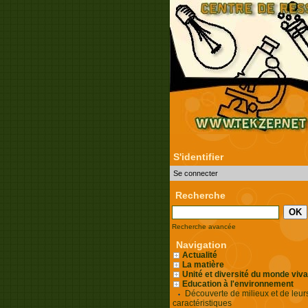
S'identifier
Se connecter
Recherche
Recherche avancée
Navigation
Actualité
La matière
Unité et diversité du monde viva
Education à l'environnement
Découverte de milieux et de leur
caractéristiques