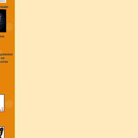
umain
rre
ppement
 en
corse