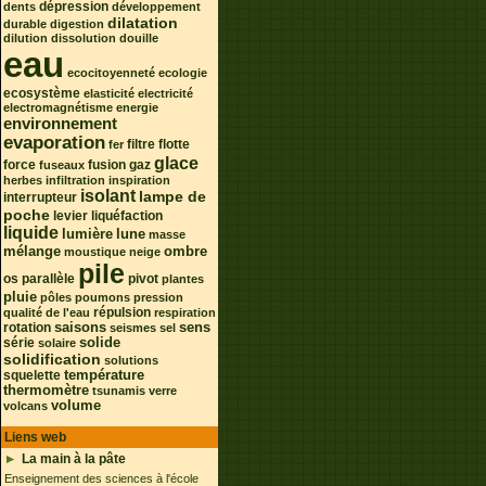
dépression
dents
développement
dilatation
durable
digestion
dilution
dissolution
douille
eau
ecocitoyenneté
ecologie
ecosystème
elasticité
electricité
electromagnétisme
energie
environnement
evaporation
filtre
flotte
fer
glace
force
fusion
gaz
fuseaux
herbes
infiltration
inspiration
isolant
lampe de
interrupteur
poche
levier
liquéfaction
liquide
lumière
lune
masse
mélange
ombre
moustique
neige
pile
os
parallèle
pivot
plantes
pluie
pôles
poumons
pression
répulsion
qualité de l'eau
respiration
rotation
saisons
sens
seismes
sel
série
solide
solaire
solidification
solutions
squelette
température
thermomètre
tsunamis
verre
volume
volcans
Liens web
La main à la pâte
Enseignement des sciences à l'école