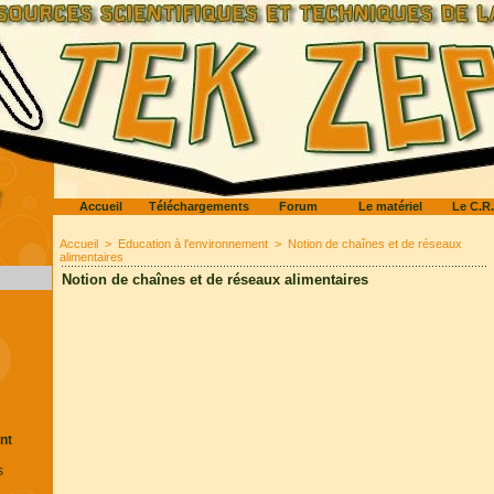
Accueil
Téléchargements
Forum
Le matériel
Le C.R.
Accueil
>
Education à l'environnement
>
Notion de chaînes et de réseaux
alimentaires
Notion de chaînes et de réseaux alimentaires
nt
s