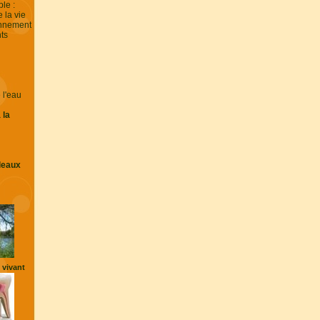
ble :
e la vie
onnement
nts
 l'eau
 la
leaux
vivant