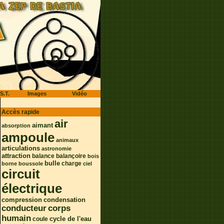
S.T.
Images
Vidéo
Accès rapide
air
aimant
absorption
ampoule
animaux
articulations
astronomie
attraction
balance
balançoire
bois
bulle
charge
borne
boussole
ciel
circuit
électrique
condensation
compression
conducteur
corps
humain
coule
cycle de l'eau