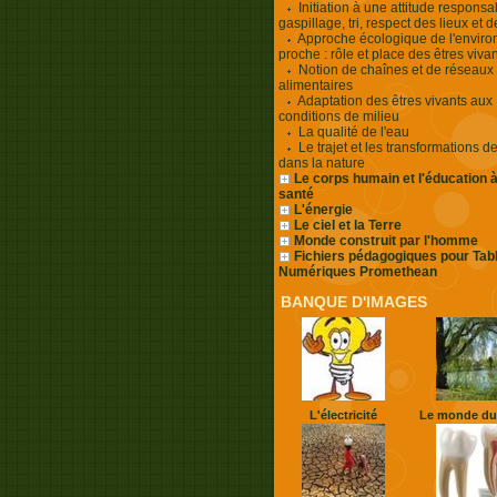
Initiation à une attitude responsa
gaspillage, tri, respect des lieux et d
Approche écologique de l'envir
proche : rôle et place des êtres viva
Notion de chaînes et de réseaux
alimentaires
Adaptation des êtres vivants aux
conditions de milieu
La qualité de l'eau
Le trajet et les transformations de
dans la nature
Le corps humain et l'éducation à
santé
L'énergie
Le ciel et la Terre
Monde construit par l'homme
Fichiers pédagogiques pour Tab
Numériques Promethean
BANQUE D'IMAGES
L'électricité
Le monde du 