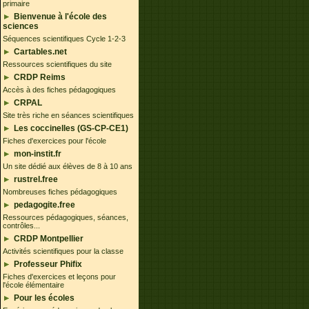
primaire
Bienvenue à l'école des
sciences
Séquences scientifiques Cycle 1-2-3
Cartables.net
Ressources scientifiques du site
CRDP Reims
Accès à des fiches pédagogiques
CRPAL
Site très riche en séances scientifiques
Les coccinelles (GS-CP-CE1)
Fiches d'exercices pour l'école
mon-instit.fr
Un site dédié aux élèves de 8 à 10 ans
rustrel.free
Nombreuses fiches pédagogiques
pedagogite.free
Ressources pédagogiques, séances,
contrôles...
CRDP Montpellier
Activités scientifiques pour la classe
Professeur Phifix
Fiches d'exercices et leçons pour
l'école élémentaire
Pour les écoles