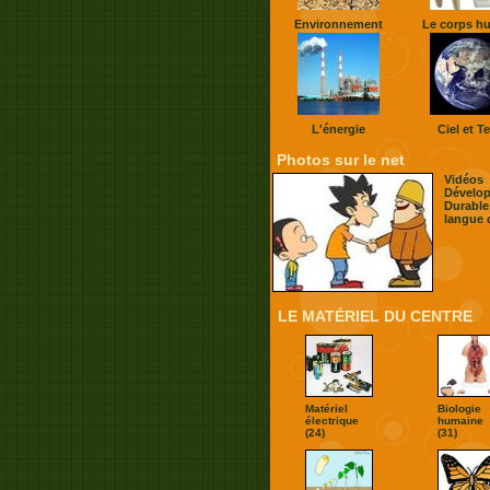
Environnement
Le corps h
L'énergie
Ciel et Te
Photos sur le net
Vidéos
Dévelo
Durable
langue 
LE MATÉRIEL DU CENTRE
Matériel
Biologie
électrique
humaine
(24)
(31)