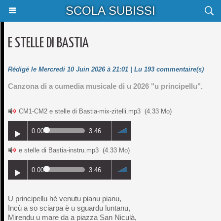
SCOLA SUBISSI
E STELLE DI BASTIA
Rédigé le Mercredi 10 Juin 2026 à 21:01 | Lu 193 commentaire(s)
Canzona di a cumedia musicale di u 2026 "u principellu".
CM1-CM2 e stelle di Bastia-mix-zitelli.mp3
(4.33 Mo)
0:00
3:46
e stelle di Bastia-instru.mp3
(4.33 Mo)
0:00
3:46
U principellu hè venutu pianu pianu,
Incù a so sciarpa è u sguardu luntanu,
Mirendu u mare da a piazza San Niculà,