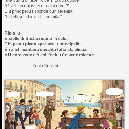
“Ma cumu si face,” dice Tittò cun dulore,
“Ch’elli ùn capiscenu mai u core ?”
È u principellu risponde cun serenità :
“I zitelli sò u lume di l’umanità.”
Ripigliu
E stelle di Bastia ridenu in celu,
Chì pianu pianu sparisce u principellu
È i zitelli cantanu davantà tutta sta clicca:
« U core vede ciò chì l’ochju ùn vede micca »
Scola Subissi