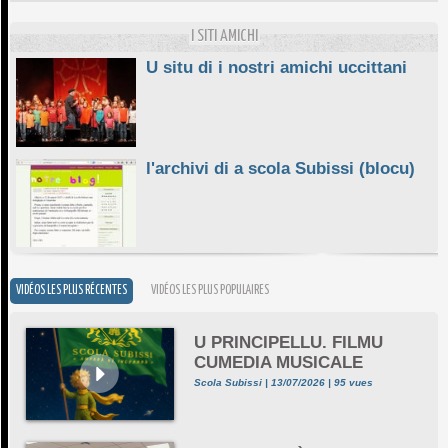
LETTERA À ST EX
10/06/2026
I SITI AMICHI
U situ di i nostri amichi uccittani
l'archivi di a scola Subissi (blocu)
VIDÉOS LES PLUS RÉCENTES
VIDÉOS LES PLUS POPULAIRES
U PRINCIPELLU. FILMU
CUMEDIA MUSICALE
Scola Subissi | 13/07/2026 | 95 vues