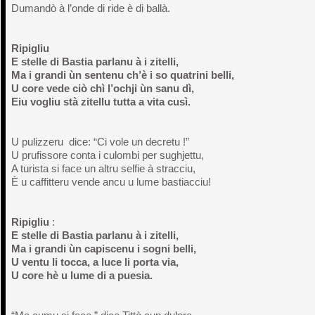
Dumandò à l’onde di ride è di ballà.
Ripigliu
E stelle di Bastia parlanu à i zitelli,
Ma i grandi ùn sentenu ch’è i so quatrini belli,
U core vede ciò chì l’ochji ùn sanu dì,
Eiu vogliu stà zitellu tutta a vita cusì.
U pulizzeru dice: “Ci vole un decretu !”
U prufissore conta i culombi per sughjettu,
A turista si face un altru selfie à stracciu,
È u caffitteru vende ancu u lume bastiacciu!
Ripigliu
:
E stelle di Bastia parlanu à i zitelli,
Ma i grandi ùn capiscenu i sogni belli,
U ventu li tocca, a luce li porta via,
U core hè u lume di a puesia.