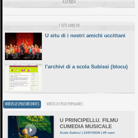
L'ESSENZIALE CHÌ GHJÈ
AGENDA
10/06/2026
E STELLE DI BASTIA
10/06/2026
I SITI AMICHI
U situ di i nostri amichi uccittani
l'archivi di a scola Subissi (blocu)
VIDÉOS LES PLUS RÉCENTES
VIDÉOS LES PLUS POPULAIRES
U PRINCIPELLU. FILMU
CUMEDIA MUSICALE
Scola Subissi | 13/07/2026 | 95 vues