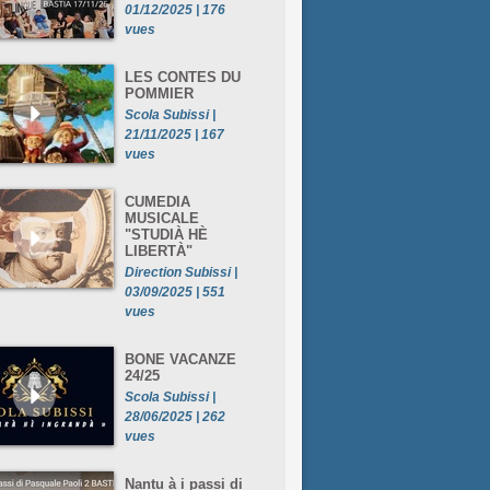
01/12/2025 | 176
vues
LES CONTES DU
POMMIER
Scola Subissi |
21/11/2025 | 167
vues
CUMEDIA
MUSICALE
"STUDIÀ HÈ
LIBERTÀ"
Direction Subissi |
03/09/2025 | 551
vues
BONE VACANZE
24/25
Scola Subissi |
28/06/2025 | 262
vues
Nantu à i passi di