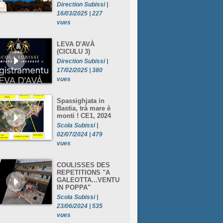
Direction Subissi |
16/03/2025 | 227
vues
LEVA D'AVÀ
(CICULU 3)
Direction Subissi |
17/02/2025 | 380
vues
Spassighjata in
Bastia, trà mare è
monti ! CE1, 2024
Scola Subissi |
02/07/2024 | 479
vues
COULISSES DES
REPETITIONS "A
GALEOTTA...VENTU
IN POPPA"
Scola Subissi |
23/06/2024 | 535
vues