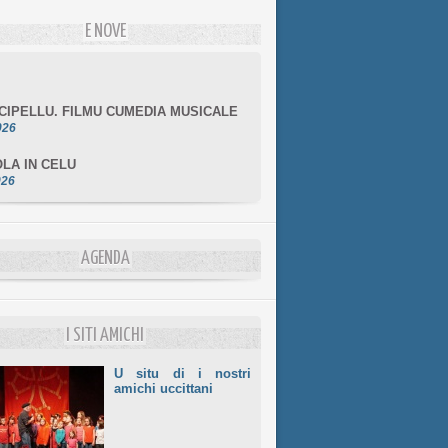
E NOVE
NCIPELLU. FILMU CUMEDIA MUSICALE
026
LA IN CELU
026
MULÌ
026
NZIALE CHÌ GHJÈ
AGENDA
026
LE DI BASTIA
026
I SITI AMICHI
U situ di i nostri
amichi uccittani