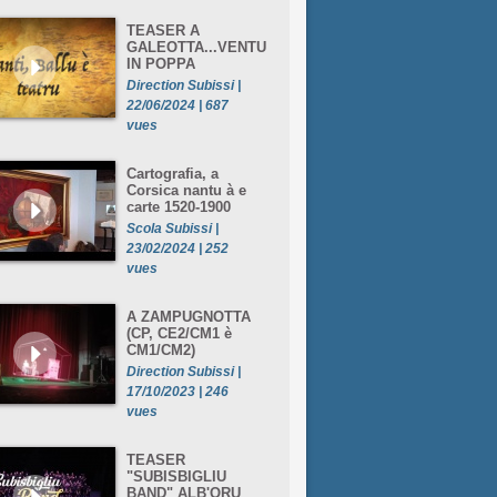
TEASER A
GALEOTTA...VENTU
IN POPPA
Direction Subissi |
22/06/2024 | 687
vues
Cartografia, a
Corsica nantu à e
carte 1520-1900
Scola Subissi |
23/02/2024 | 252
vues
A ZAMPUGNOTTA
(CP, CE2/CM1 è
CM1/CM2)
Direction Subissi |
17/10/2023 | 246
vues
TEASER
"SUBISBIGLIU
BAND" ALB'ORU