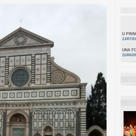
U PRI
13/07/2
UNA FO
11/06/2
DA SCI
10/06/2
L'ESSE
10/06/2
E STEL
10/06/2