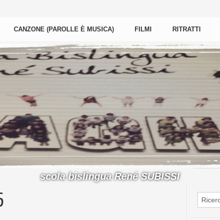
CANZONE (PAROLLE È MUSICA)
FILMI
RITRATTI
scola bislingua René SUBISSI
6