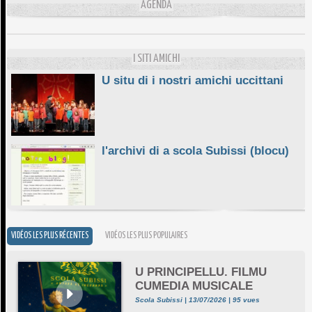
L'ESSENZIALE CHÌ GHJÈ
AGENDA
10/06/2026
E STELLE DI BASTIA
10/06/2026
I SITI AMICHI
U situ di i nostri amichi uccittani
l'archivi di a scola Subissi (blocu)
VIDÉOS LES PLUS RÉCENTES
VIDÉOS LES PLUS POPULAIRES
U PRINCIPELLU. FILMU
CUMEDIA MUSICALE
Scola Subissi | 13/07/2026 | 95 vues