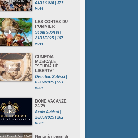
01/12/2025 | 177
vues
LES CONTES DU
POMMIER
Scola Subissi |
21/11/2025 | 167
vues
CUMEDIA
MUSICALE
"STUDIÀ HÈ
LIBERTÀ"
Direction Subissi |
03/09/2025 | 551
vues
BONE VACANZE
24/25
Scola Subissi |
28/06/2025 | 262
vues
Nantu à i passi di