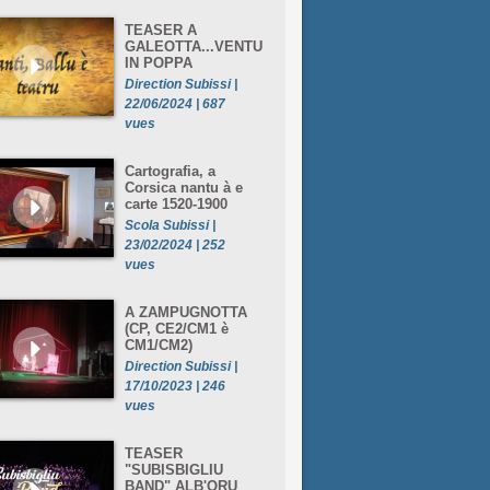
TEASER A
GALEOTTA...VENTU
IN POPPA
Direction Subissi |
22/06/2024 | 687
vues
Cartografia, a
Corsica nantu à e
carte 1520-1900
Scola Subissi |
23/02/2024 | 252
vues
A ZAMPUGNOTTA
(CP, CE2/CM1 è
CM1/CM2)
Direction Subissi |
17/10/2023 | 246
vues
TEASER
"SUBISBIGLIU
BAND" ALB'ORU