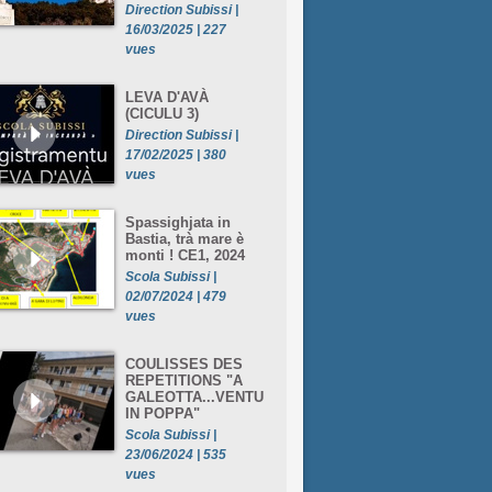
Direction Subissi |
16/03/2025 | 227
vues
LEVA D'AVÀ
(CICULU 3)
Direction Subissi |
17/02/2025 | 380
vues
Spassighjata in
Bastia, trà mare è
monti ! CE1, 2024
Scola Subissi |
02/07/2024 | 479
vues
COULISSES DES
REPETITIONS "A
GALEOTTA...VENTU
IN POPPA"
Scola Subissi |
23/06/2024 | 535
vues