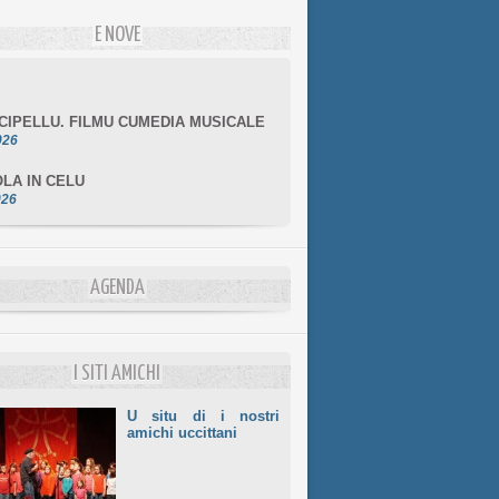
E NOVE
NCIPELLU. FILMU CUMEDIA MUSICALE
026
LA IN CELU
026
MULÌ
026
NZIALE CHÌ GHJÈ
AGENDA
026
LE DI BASTIA
026
I SITI AMICHI
U situ di i nostri
amichi uccittani