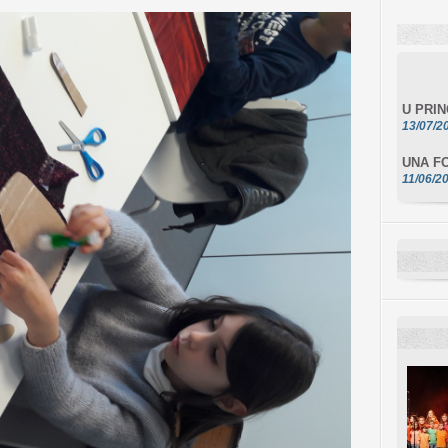
U PRI
13/07/2
UNA FO
11/06/2
DA SCI
10/06/2
L'ESSE
10/06/2
E STEL
10/06/2