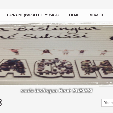
CANZONE (PAROLLE È MUSICA)
FILMI
RITRATTI
scola bislingua René SUBISSI
8