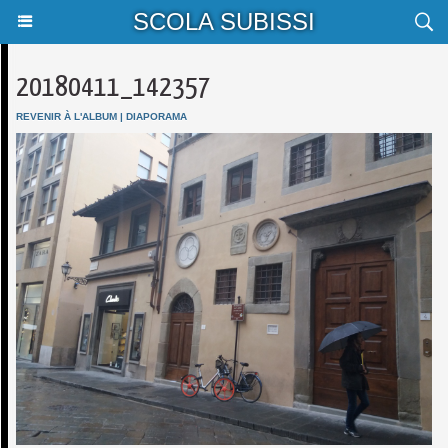
SCOLA SUBISSI
20180411_142357
REVENIR À L'ALBUM
|
DIAPORAMA