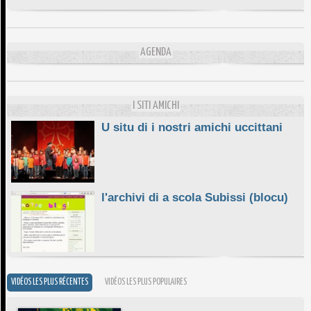
DA SCIMULÌ
10/06/2026
L'ESSENZIALE CHÌ GHJÈ
AGENDA
10/06/2026
E STELLE DI BASTIA
10/06/2026
I SITI AMICHI
U situ di i nostri amichi uccittani
l'archivi di a scola Subissi (blocu)
VIDÉOS LES PLUS RÉCENTES
VIDÉOS LES PLUS POPULAIRES