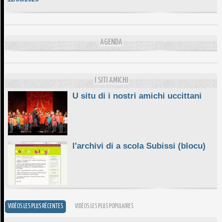
DA SCIMULÌ
10/06/2026
L'ESSENZIALE CHÌ GHJÈ
AGENDA
10/06/2026
E STELLE DI BASTIA
10/06/2026
I SITI AMICHI
U situ di i nostri amichi uccittani
l'archivi di a scola Subissi (blocu)
VIDÉOS LES PLUS RÉCENTES
VIDÉOS LES PLUS POPULAIRES