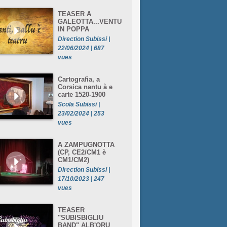
TEASER A
GALEOTTA...VENTU
IN POPPA
Direction Subissi |
22/06/2024 | 687
vues
Cartografia, a
Corsica nantu à e
carte 1520-1900
Scola Subissi |
23/02/2024 | 253
vues
A ZAMPUGNOTTA
(CP, CE2/CM1 è
CM1/CM2)
Direction Subissi |
17/10/2023 | 247
vues
TEASER
"SUBISBIGLIU
BAND" ALB'ORU