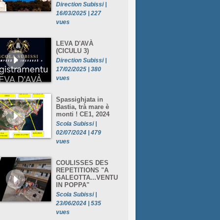
Direction Subissi |
16/03/2025 | 227
vues
LEVA D'AVÀ
(CICULU 3)
Direction Subissi |
17/02/2025 | 380
vues
Spassighjata in
Bastia, trà mare è
monti ! CE1, 2024
Scola Subissi |
02/07/2024 | 479
vues
COULISSES DES
REPETITIONS "A
GALEOTTA...VENTU
IN POPPA"
Scola Subissi |
23/06/2024 | 535
vues