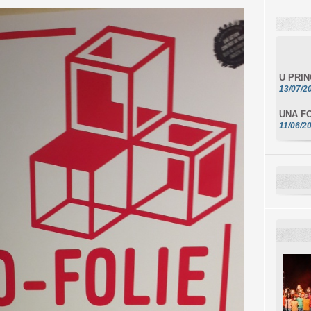
U PRI
13/07/2
UNA FO
11/06/2
DA SCI
10/06/2
L'ESSE
10/06/2
E STEL
10/06/2