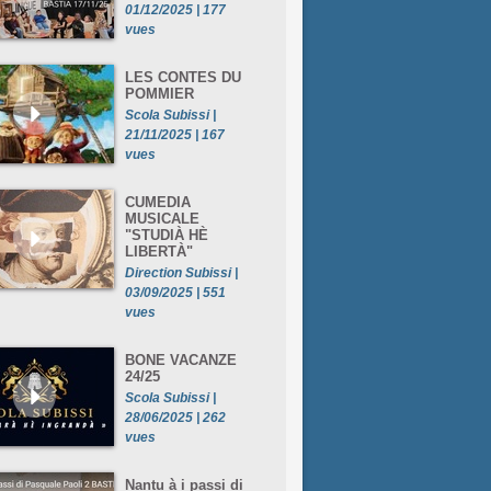
01/12/2025 | 177
vues
LES CONTES DU
POMMIER
Scola Subissi |
21/11/2025 | 167
vues
CUMEDIA
MUSICALE
"STUDIÀ HÈ
LIBERTÀ"
Direction Subissi |
03/09/2025 | 551
vues
BONE VACANZE
24/25
Scola Subissi |
28/06/2025 | 262
vues
Nantu à i passi di