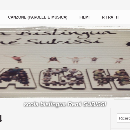
CANZONE (PAROLLE È MUSICA)
FILMI
RITRATTI
scola bislingua René SUBISSI
4