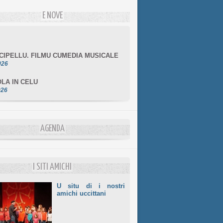
E NOVE
NCIPELLU. FILMU CUMEDIA MUSICALE
026
LA IN CELU
026
MULÌ
026
NZIALE CHÌ GHJÈ
AGENDA
026
LE DI BASTIA
026
I SITI AMICHI
U situ di i nostri
amichi uccittani