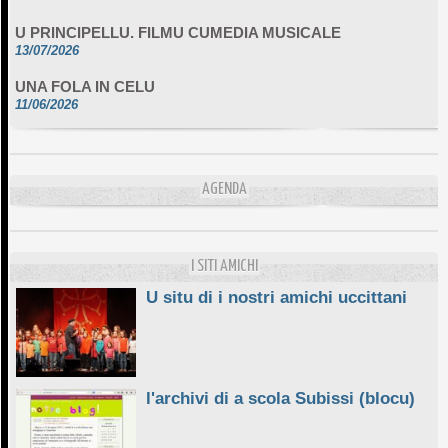
U PRINCIPELLU. FILMU CUMEDIA MUSICALE
13/07/2026
UNA FOLA IN CELU
11/06/2026
DA SCIMULÌ
10/06/2026
L'ESSENZIALE CHÌ GHJÈ
AGENDA
10/06/2026
E STELLE DI BASTIA
10/06/2026
I SITI AMICHI
U situ di i nostri amichi uccittani
l'archivi di a scola Subissi (blocu)