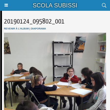
SCOLA SUBISSI
20190124_095802_001
REVENIR À L'ALBUM
|
DIAPORAMA