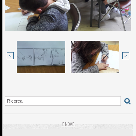
<
>
E NOVE