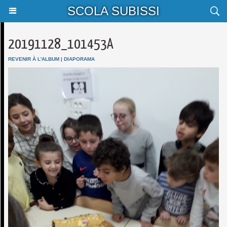
SCOLA SUBISSI
20191128_101453A
REVENIR À L'ALBUM
|
DIAPORAMA