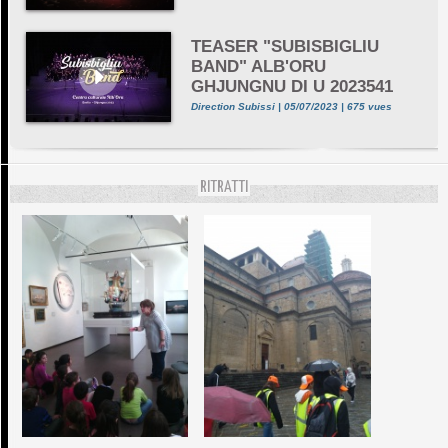
TEASER "SUBISBIGLIU
BAND" ALB'ORU
GHJUNGNU DI U 2023541
Direction Subissi | 05/07/2023 | 675 vues
RITRATTI