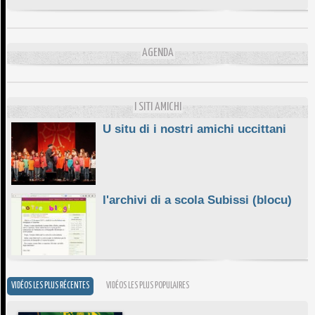
DA SCIMULÌ
10/06/2026
L'ESSENZIALE CHÌ GHJÈ
AGENDA
10/06/2026
E STELLE DI BASTIA
10/06/2026
I SITI AMICHI
U situ di i nostri amichi uccittani
l'archivi di a scola Subissi (blocu)
VIDÉOS LES PLUS RÉCENTES
VIDÉOS LES PLUS POPULAIRES