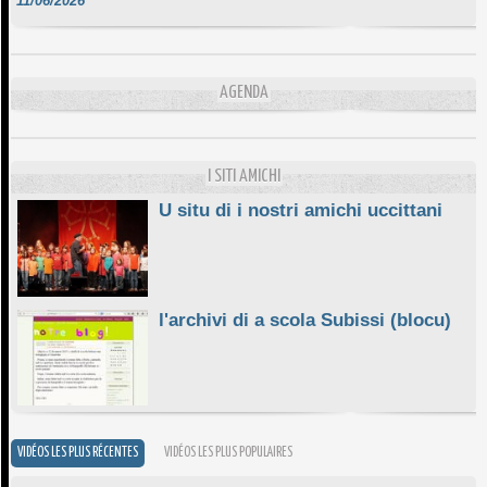
DA SCIMULÌ
10/06/2026
L'ESSENZIALE CHÌ GHJÈ
AGENDA
10/06/2026
E STELLE DI BASTIA
10/06/2026
I SITI AMICHI
U situ di i nostri amichi uccittani
l'archivi di a scola Subissi (blocu)
VIDÉOS LES PLUS RÉCENTES
VIDÉOS LES PLUS POPULAIRES