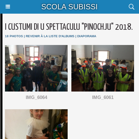
SCOLA SUBISSI
I CUSTUMI DI U SPETTACULU "PINOCHJU" 2018.
18 PHOTOS
|
REVENIR À LA LISTE D'ALBUMS
|
DIAPORAMA
IMG_6064
IMG_6061