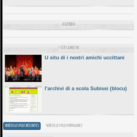
DA SCIMULÌ
10/06/2026
L'ESSENZIALE CHÌ GHJÈ
AGENDA
10/06/2026
E STELLE DI BASTIA
10/06/2026
I SITI AMICHI
U situ di i nostri amichi uccittani
l'archivi di a scola Subissi (blocu)
VIDÉOS LES PLUS RÉCENTES
VIDÉOS LES PLUS POPULAIRES