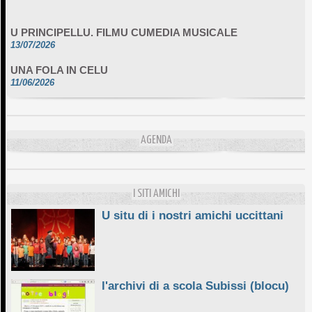
U PRINCIPELLU. FILMU CUMEDIA MUSICALE
13/07/2026
UNA FOLA IN CELU
11/06/2026
DA SCIMULÌ
10/06/2026
L'ESSENZIALE CHÌ GHJÈ
AGENDA
10/06/2026
E STELLE DI BASTIA
10/06/2026
I SITI AMICHI
U situ di i nostri amichi uccittani
l'archivi di a scola Subissi (blocu)