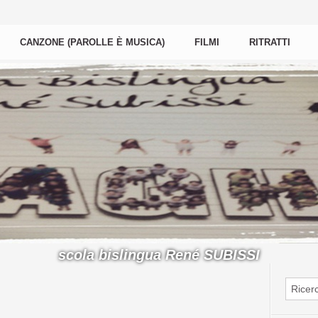
CANZONE (PAROLLE È MUSICA)
FILMI
RITRATTI
scola bislingua René SUBISSI