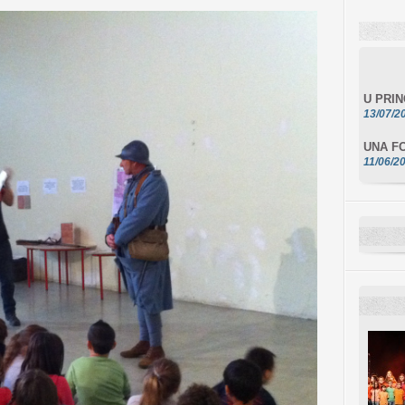
U PRI
13/07/2
UNA FO
11/06/2
DA SCI
10/06/2
L'ESSE
10/06/2
E STEL
10/06/2