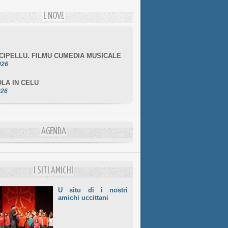
E NOVE
NCIPELLU. FILMU CUMEDIA MUSICALE
026
LA IN CELU
026
MULÌ
026
NZIALE CHÌ GHJÈ
AGENDA
026
LE DI BASTIA
026
I SITI AMICHI
U situ di i nostri
amichi uccittani