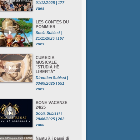
01/12/2025 | 177
vues
LES CONTES DU
POMMIER
Scola Subissi |
21/11/2025 | 167
vues
CUMEDIA
MUSICALE
"STUDIÀ HÈ
LIBERTÀ"
Direction Subissi |
03/09/2025 | 551
vues
BONE VACANZE
24/25
Scola Subissi |
28/06/2025 | 262
vues
Nantu à i passi di