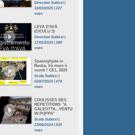
Direction Subissi |
16/03/2025 | 227
vues
LEVA D'AVÀ
(CICULU 3)
Direction Subissi |
17/02/2025 | 380
vues
Spassighjata in
Bastia, trà mare è
monti ! CE1, 2024
Scola Subissi |
02/07/2024 | 479
vues
COULISSES DES
REPETITIONS "A
GALEOTTA...VENTU
IN POPPA"
Scola Subissi |
23/06/2024 | 535
vues