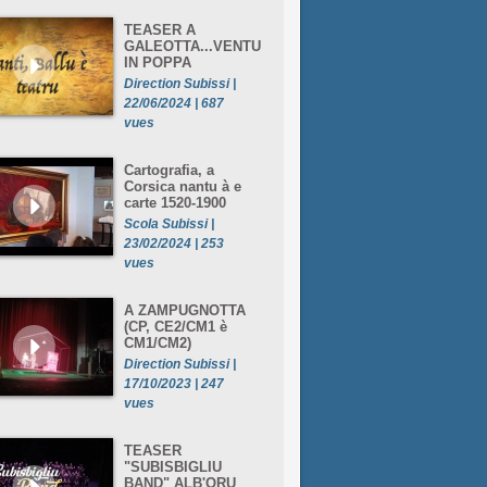
TEASER A
GALEOTTA...VENTU
IN POPPA
Direction Subissi |
22/06/2024 | 687
vues
Cartografia, a
Corsica nantu à e
carte 1520-1900
Scola Subissi |
23/02/2024 | 253
vues
A ZAMPUGNOTTA
(CP, CE2/CM1 è
CM1/CM2)
Direction Subissi |
17/10/2023 | 247
vues
TEASER
"SUBISBIGLIU
BAND" ALB'ORU