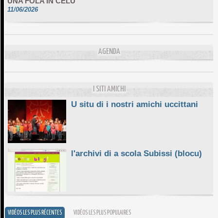
11/06/2026
DA SCIMULÌ
10/06/2026
L'ESSENZIALE CHÌ GHJÈ
AGENDA
10/06/2026
E STELLE DI BASTIA
10/06/2026
I SITI AMICHI
U situ di i nostri amichi uccittani
l'archivi di a scola Subissi (blocu)
VIDÉOS LES PLUS RÉCENTES
VIDÉOS LES PLUS POPULAIRES