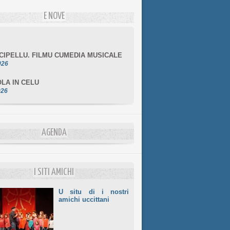
E NOVE
NCIPELLU. FILMU CUMEDIA MUSICALE
026
LA IN CELU
026
MULÌ
026
NZIALE CHÌ GHJÈ
026
AGENDA
LE DI BASTIA
026
I SITI AMICHI
U situ di i nostri
amichi uccittani