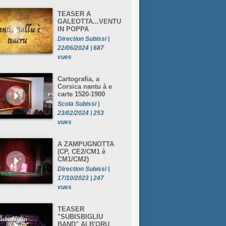
TEASER A
GALEOTTA...VENTU
IN POPPA
Direction Subissi |
22/06/2024 | 687
vues
Cartografia, a
Corsica nantu à e
carte 1520-1900
Scola Subissi |
23/02/2024 | 253
vues
A ZAMPUGNOTTA
(CP, CE2/CM1 è
CM1/CM2)
Direction Subissi |
17/10/2023 | 247
vues
TEASER
"SUBISBIGLIU
BAND" ALB'ORU