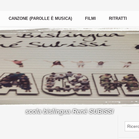
CANZONE (PAROLLE È MUSICA)
FILMI
RITRATTI
scola bislingua René SUBISSI