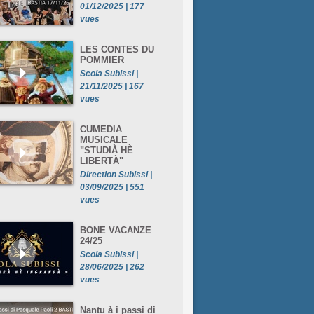
01/12/2025 | 177
vues
LES CONTES DU
POMMIER
Scola Subissi |
21/11/2025 | 167
vues
CUMEDIA
MUSICALE
"STUDIÀ HÈ
LIBERTÀ"
Direction Subissi |
03/09/2025 | 551
vues
BONE VACANZE
24/25
Scola Subissi |
28/06/2025 | 262
vues
Nantu à i passi di