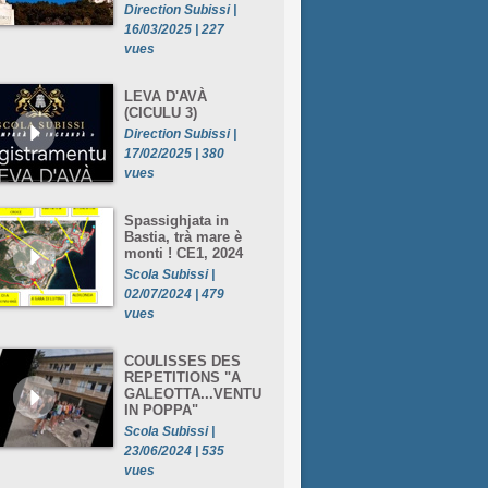
Direction Subissi |
16/03/2025 | 227
vues
LEVA D'AVÀ
(CICULU 3)
Direction Subissi |
17/02/2025 | 380
vues
Spassighjata in
Bastia, trà mare è
monti ! CE1, 2024
Scola Subissi |
02/07/2024 | 479
vues
COULISSES DES
REPETITIONS "A
GALEOTTA...VENTU
IN POPPA"
Scola Subissi |
23/06/2024 | 535
vues