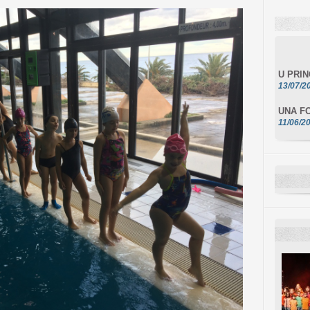
U PRI
13/07/2
UNA FO
11/06/2
DA SCI
10/06/2
L'ESSE
10/06/2
E STEL
10/06/2