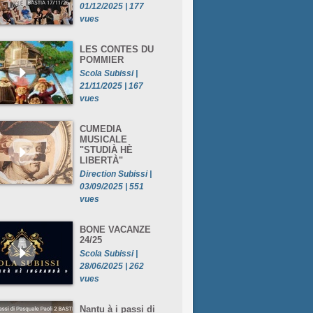
01/12/2025 | 177
vues
LES CONTES DU
POMMIER
Scola Subissi |
21/11/2025 | 167
vues
CUMEDIA
MUSICALE
"STUDIÀ HÈ
LIBERTÀ"
Direction Subissi |
03/09/2025 | 551
vues
BONE VACANZE
24/25
Scola Subissi |
28/06/2025 | 262
vues
Nantu à i passi di