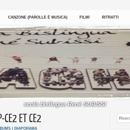
CANZONE (PAROLLE È MUSICA)
FILMI
RITRATTI
scola bislingua René SUBISSI
-CE2 ET CE2
LBUMS
|
DIAPORAMA