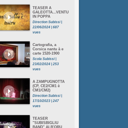
TEASER A
GALEOTTA...VENTU
IN POPPA
Direction Subissi |
22/06/2024 | 687
vues
Cartografia, a
Corsica nantu à e
carte 1520-1900
Scola Subissi |
23/02/2024 | 253
vues
A ZAMPUGNOTTA
(CP, CE2/CM1 è
CM1/CM2)
Direction Subissi |
17/10/2023 | 247
vues
TEASER
"SUBISBIGLIU
BAND" ALB'ORU