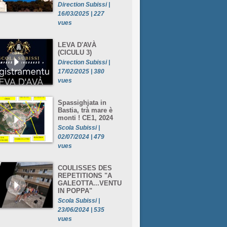
Direction Subissi |
16/03/2025 | 227
vues
LEVA D'AVÀ
(CICULU 3)
Direction Subissi |
17/02/2025 | 380
vues
Spassighjata in
Bastia, trà mare è
monti ! CE1, 2024
Scola Subissi |
02/07/2024 | 479
vues
COULISSES DES
REPETITIONS "A
GALEOTTA...VENTU
IN POPPA"
Scola Subissi |
23/06/2024 | 535
vues