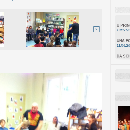
U PRI
13/07/2
>
UNA FO
11/06/2
DA SCI
10/06/2
L'ESSE
10/06/2
E STEL
10/06/2