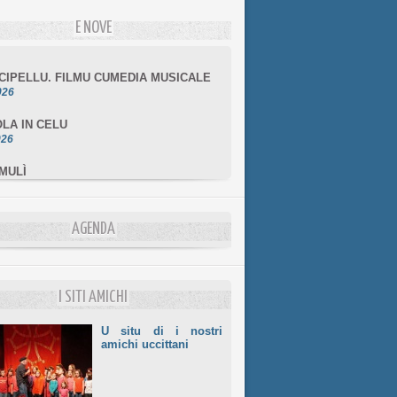
E NOVE
NCIPELLU. FILMU CUMEDIA MUSICALE
026
LA IN CELU
026
MULÌ
026
NZIALE CHÌ GHJÈ
026
AGENDA
LE DI BASTIA
026
I SITI AMICHI
U situ di i nostri
amichi uccittani