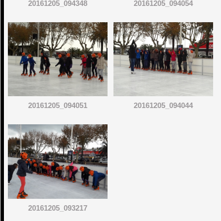
20161205_094348
20161205_094054
20161205_094051
20161205_094044
20161205_093217