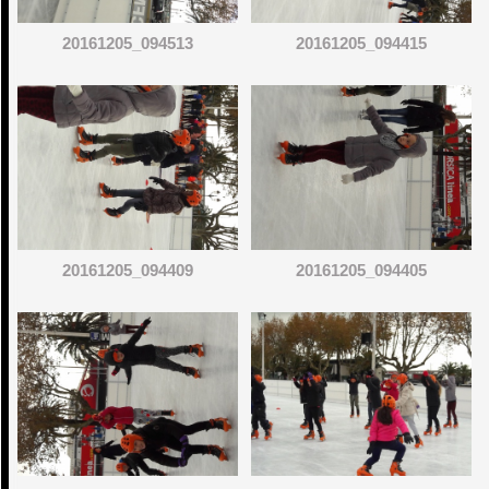
20161205_094513
20161205_094415
20161205_094409
20161205_094405