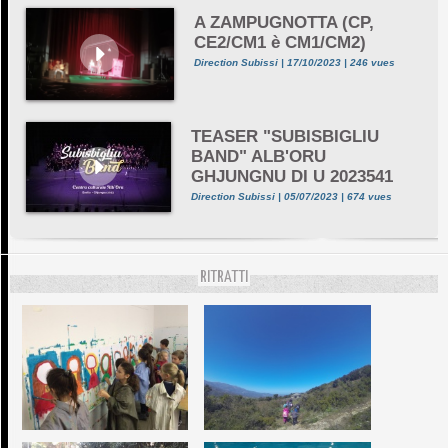
A ZAMPUGNOTTA (CP,
CE2/CM1 è CM1/CM2)
Direction Subissi | 17/10/2023 | 246 vues
TEASER "SUBISBIGLIU
BAND" ALB'ORU
GHJUNGNU DI U 2023541
Direction Subissi | 05/07/2023 | 674 vues
RITRATTI