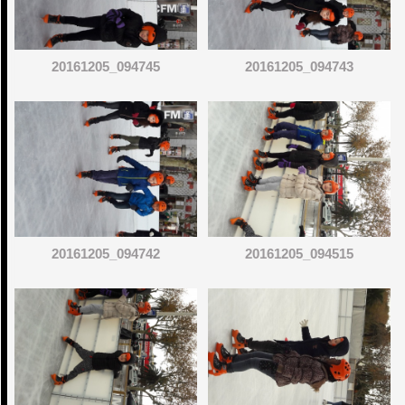
20161205_094745
20161205_094743
20161205_094742
20161205_094515