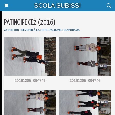
SCOLA SUBISSI
PATINOIRE CE2 (2016)
46 PHOTOS
|
REVENIR À LA LISTE D'ALBUMS
|
DIAPORAMA
20161205_094749
20161205_094746