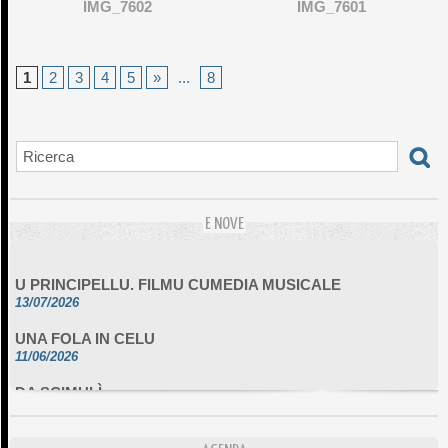
IMG_7602
IMG_7601
1
2
3
4
5
»
...
8
E NOVE
U PRINCIPELLU. FILMU CUMEDIA MUSICALE
13/07/2026
UNA FOLA IN CELU
11/06/2026
DA SCIMULÌ
10/06/2026
L'ESSENZIALE CHÌ GHJÈ