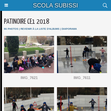
SCOLA SUBISSI
PATINOIRE CE1 2018
86 PHOTOS
|
REVENIR À LA LISTE D'ALBUMS
|
DIAPORAMA
IMG_7621
IMG_7611