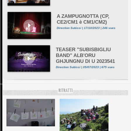
A ZAMPUGNOTTA (CP,
CE2/CM1 è CM1/CM2)
Direction Subissi | 17/10/2023 | 246 vues
TEASER "SUBISBIGLIU
BAND" ALB'ORU
GHJUNGNU DI U 2023541
Direction Subissi | 05/07/2023 | 675 vues
RITRATTI