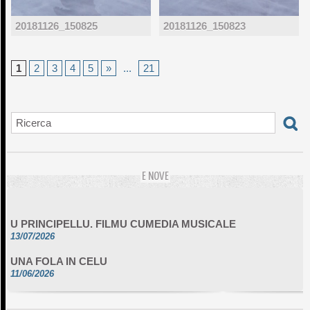
20181126_150825
20181126_150823
1
2
3
4
5
»
...
21
E NOVE
U PRINCIPELLU. FILMU CUMEDIA MUSICALE
13/07/2026
UNA FOLA IN CELU
11/06/2026
DA SCIMULÌ
10/06/2026