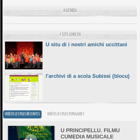
L'ESSENZIALE CHÌ GHJÈ
AGENDA
10/06/2026
E STELLE DI BASTIA
10/06/2026
I SITI AMICHI
U situ di i nostri amichi uccittani
l'archivi di a scola Subissi (blocu)
VIDÉOS LES PLUS RÉCENTES
VIDÉOS LES PLUS POPULAIRES
U PRINCIPELLU. FILMU
CUMEDIA MUSICALE