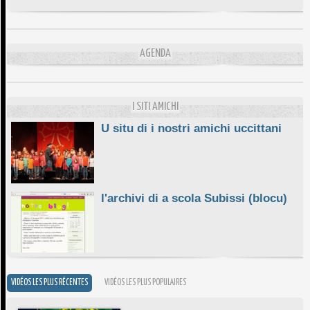
DA SCIMULÌ
10/06/2026
L'ESSENZIALE CHÌ GHJÈ
AGENDA
10/06/2026
E STELLE DI BASTIA
10/06/2026
I SITI AMICHI
U situ di i nostri amichi uccittani
l'archivi di a scola Subissi (blocu)
VIDÉOS LES PLUS RÉCENTES
VIDÉOS LES PLUS POPULAIRES