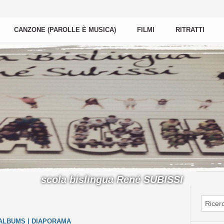
CANZONE (PAROLLE È MUSICA)
FILMI
RITRATTI
scola bislingua René SUBISSI
'ALBUMS
|
DIAPORAMA