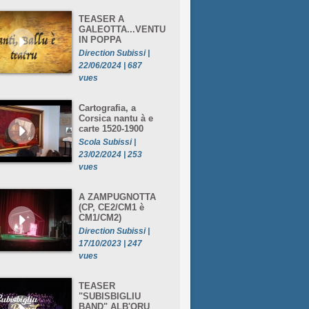
TEASER A
GALEOTTA...VENTU
IN POPPA
Direction Subissi |
22/06/2024 | 687
vues
Cartografia, a
Corsica nantu à e
carte 1520-1900
Scola Subissi |
23/02/2024 | 253
vues
A ZAMPUGNOTTA
(CP, CE2/CM1 è
CM1/CM2)
Direction Subissi |
17/10/2023 | 247
vues
TEASER
"SUBISBIGLIU
BAND" ALB'ORU