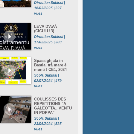
Direction Subissi |
16/03/2025 | 227
vues
LEVA D'AVÀ
(CICULU 3)
Direction Subissi |
17/02/2025 | 380
vues
Spassighjata in
Bastia, trà mare è
monti ! CE1, 2024
Scola Subissi |
02/07/2024 | 479
vues
COULISSES DES
REPETITIONS "A
GALEOTTA...VENTU
IN POPPA"
Scola Subissi |
23/06/2024 | 535
vues