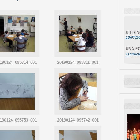
U PRI
13/07/2
UNA FO
11/06/2
DA SCI
190124_095814_001
20190124_095811_001
10/06/2
L'ESSE
10/06/2
E STEL
10/06/2
190124_095753_001
20190124_095742_001