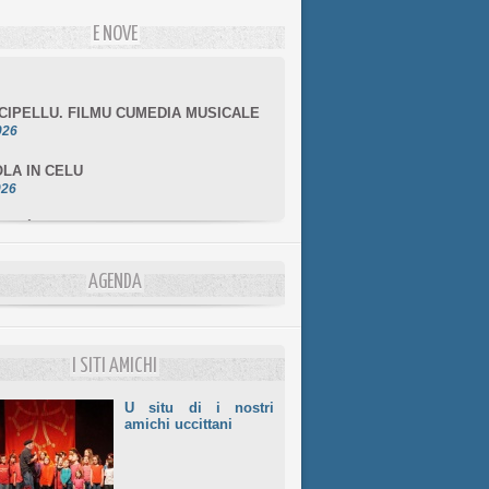
E NOVE
NCIPELLU. FILMU CUMEDIA MUSICALE
026
LA IN CELU
026
MULÌ
026
NZIALE CHÌ GHJÈ
026
AGENDA
LE DI BASTIA
026
I SITI AMICHI
U situ di i nostri
amichi uccittani