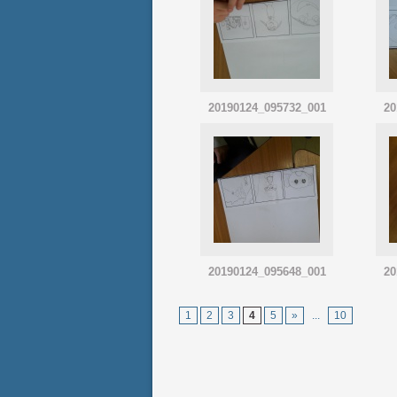
20190124_095732_001
20
20190124_095648_001
20
1
2
3
4
5
»
...
10