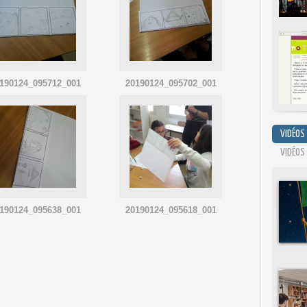
190124_095712_001
20190124_095702_001
VIDÉOS
VIDÉOS
190124_095638_001
20190124_095618_001