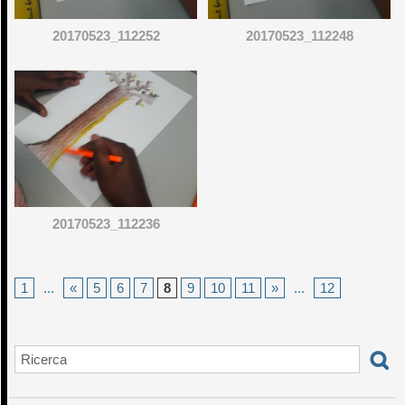
20170523_112252
20170523_112248
20170523_112236
1
...
«
5
6
7
8
9
10
11
»
...
12