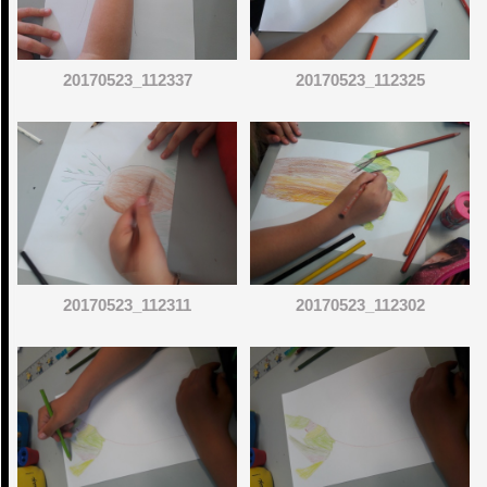
20170523_112337
20170523_112325
20170523_112311
20170523_112302