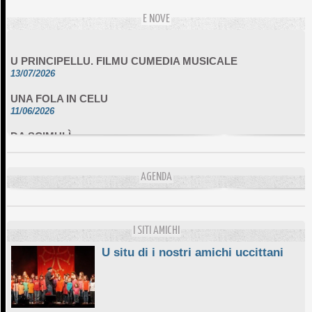
E NOVE
U PRINCIPELLU. FILMU CUMEDIA MUSICALE
13/07/2026
UNA FOLA IN CELU
11/06/2026
DA SCIMULÌ
10/06/2026
L'ESSENZIALE CHÌ GHJÈ
10/06/2026
AGENDA
E STELLE DI BASTIA
10/06/2026
I SITI AMICHI
U situ di i nostri amichi uccittani