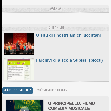
L'ESSENZIALE CHÌ GHJÈ
AGENDA
10/06/2026
E STELLE DI BASTIA
10/06/2026
I SITI AMICHI
U situ di i nostri amichi uccittani
l'archivi di a scola Subissi (blocu)
VIDÉOS LES PLUS RÉCENTES
VIDÉOS LES PLUS POPULAIRES
U PRINCIPELLU. FILMU
CUMEDIA MUSICALE