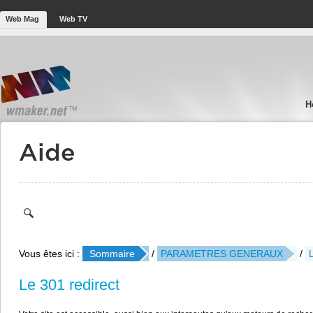
Web Mag
Web TV
H
Aide
Vous êtes ici :
Sommaire
/
PARAMETRES GENERAUX
/
Le 301 redirect