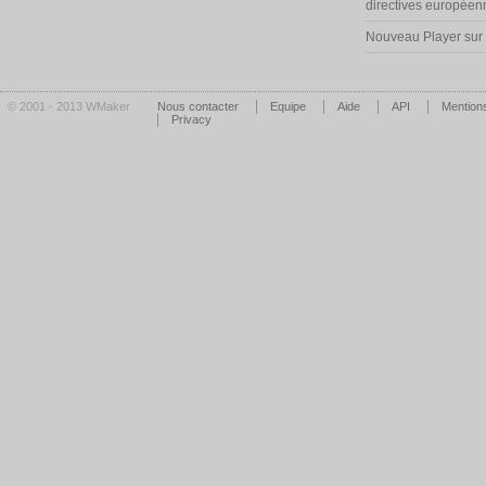
directives européen
Nouveau Player su
© 2001 - 2013 WMaker
Nous contacter
Equipe
Aide
API
Mentions
Privacy