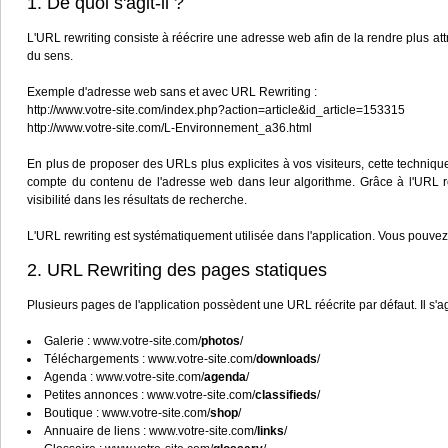
1. De quoi s'agit-il ?
L'URL rewriting consiste à réécrire une adresse web afin de la rendre plus attray
du sens.
Exemple d'adresse web sans et avec URL Rewriting :
http://www.votre-site.com/index.php?action=article&id_article=153315
http://www.votre-site.com/L-Environnement_a36.html
En plus de proposer des URLs plus explicites à vos visiteurs, cette technique
compte du contenu de l'adresse web dans leur algorithme. Grâce à l'URL rew
visibilité dans les résultats de recherche.
L'URL rewriting est systématiquement utilisée dans l'application. Vous pouve
2. URL Rewriting des pages statiques
Plusieurs pages de l'application possèdent une URL réécrite par défaut. Il s'a
Galerie : www.votre-site.com/
photos
/
Téléchargements : www.votre-site.com/
downloads
/
Agenda : www.votre-site.com/
agenda
/
Petites annonces : www.votre-site.com/
classifieds
/
Boutique : www.votre-site.com/
shop
/
Annuaire de liens : www.votre-site.com/
links
/