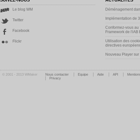
SUIVEZ-NOUS
ACTUALITÉS
Le blog WM
Déménagement dans
Implémentation de 
Twitter
Conformez-vous au 
Facebook
Framework de l'iAB
Utilisation des cooki
Flickr
directives européen
Nouveau Player su
© 2001 - 2013 WMaker
Nous contacter
Equipe
Aide
API
Mentions
Privacy