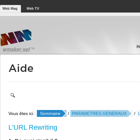
Web Mag
Web TV
H
Aide
Vous êtes ici :
Sommaire
/
PARAMETRES GENERAUX
/
L'URL Rewriting