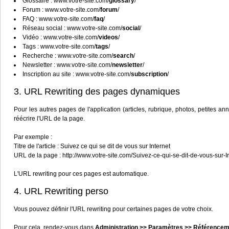
Glossaire : www.votre-site.com/
glossary
/
Forum : www.votre-site.com/
forum
/
FAQ : www.votre-site.com/
faq
/
Réseau social : www.votre-site.com/
social
/
Vidéo : www.votre-site.com/
videos
/
Tags : www.votre-site.com/
tags
/
Recherche : www.votre-site.com/
search
/
Newsletter : www.votre-site.com/
newsletter
/
Inscription au site : www.votre-site.com/
subscription
/
3. URL Rewriting des pages dynamiques
Pour les autres pages de l'application (articles, rubrique, photos, petites ann
réécrire l'URL de la page.
Par exemple :
Titre de l'article : Suivez ce qui se dit de vous sur Internet
URL de la page : http://www.votre-site.com/Suivez-ce-qui-se-dit-de-vous-sur-
L'URL rewriting pour ces pages est automatique.
4. URL Rewriting perso
Vous pouvez définir l'URL rewriting pour certaines pages de votre choix.
Pour cela, rendez-vous dans
Administration >> Paramètres >> Référenceme