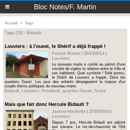
Bloc Notes/F. Martin
Accueil
>
Tags
Tags (10) : Bidault
Louviers : à l'ouest, le Shérif a déjà frappé !
Franck Martin | 30/10/2014
|
Louviers
Le nouveau maire a confié au patron d'une
société de vigiles la relation entre la Ville et
ses habitants. Quel symbole ! Sitôt promu,
le Shérif de Louviers a frappé. Dans les
quartiers Ouest. Les jeux des enfants dérangeaient la torpeur d'un
couple d'amis politiques du nouveau maire.
Bidault
,
Louviers
,
Priollaud
,
quartier Ouest
,
Terlez
Mais que fait donc Hercule Bidault ?
Jeanne Hachette | 27/09/2014
|
Louviers
Depuis 7 ans, Hercule Bidault est adjoint
aux travaux. Le rez-de-chaussée de l'îlôt