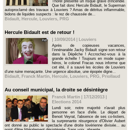
Thorel présente un risque grave d'incendie.
Que fait donc Hercule Bidault, le Superman
autoproclamé des travaux à Louviers ? Amas de détritus inflammable,
bidons de liquides suspects : le rez de chaussée de...
Bidault
,
Hercule
,
Louviers
,
PRG
Hercule Bidault est de retour !
| 10/09/2014
|
Louviers
Après de copieuses vacances,
l’innénarable Jacky Bidault signe son retour
dans la Dépêche ! Accrochez-vous à la
grande échelle ! Toujours en mode super-
héros, le colonel Fracas nous informe que
cet été, il a sauvé les écoles de Louviers
d’une ruine menaçante. Une urgence absolue, une épopée digne...
Bidault
,
Franck Martin
,
Hercule
,
Louviers
,
PRG
,
Priollaud
Au conseil municipal, la droite se désintègre
Franck Martin | 17/12/2013
|
Elections 2014
Lundi soir, notre majorité n'avait plus
personne en face d'elle. Le départ de
Benoit Veyrat, l'absence de ses co-listiers,
la surprenante résurgence d'Olivier Aubert
ont donné au public le spectacle d'une droite lovérienne divisée... au
point d'être littéralement désintégrée. Sans voix, absente....