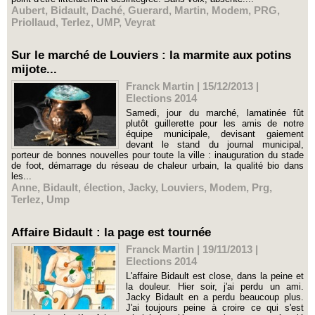
Aubert
,
Bidault
,
Daché
,
Guerard
,
Martin
,
Modem
,
PRG
,
Priollaud
,
Terlez
,
UMP
,
Veyrat
Sur le marché de Louviers : la marmite aux potins
mijote...
Franck Martin | 15/12/2013
|
Elections 2014
Samedi, jour du marché, lamatinée fût
plutôt guillerette pour les amis de notre
équipe municipale, devisant gaiement
devant le stand du journal municipal,
porteur de bonnes nouvelles pour toute la ville : inauguration du stade
de foot, démarrage du réseau de chaleur urbain, la qualité bio dans
les...
Anne
,
Bidault
,
élection
,
Jacky
,
Louviers
,
Modem
,
Prg
,
Terlez
,
Ump
Affaire Bidault : la page est tournée
Franck Martin | 19/11/2013
|
Elections 2014
L'affaire Bidault est close, dans la peine et
la douleur. Hier soir, j'ai perdu un ami.
Jacky Bidault en a perdu beaucoup plus.
J'ai toujours peine à croire ce qui s'est