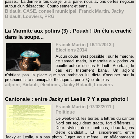
passé... La dernière fois que je lui ai parlé, nous avions certes négocié
autour d'un désaccord. Courtoisement et sans...
Bidault
,
CASE
,
conseil municipal
,
Franck Martin
,
Jacky
Bidault
,
Louviers
,
PRG
La Marmite aux potins (3) : Pouah ! Un élu a craché
dans la soupe...
Franck Martin | 16/11/2013
|
Elections 2014
Aucun doute n'est possible : sur le marché,
ce samedi matin, la marmite aux potins va
bouillir autour du cas Bidault. Pourtant, le
cas est tristement banal. Un adjoint
n'obtient pas la place que son ambition lui dicte d'occuper sur la
prochaine liste municipale. Il claque la porte. Quoi de plus...
adjoint
,
Bidault
,
élections
,
Jacky Bidault
,
Louviers
Cantonale : entre Jacky et Leslie ? Y a pas photo !
Franck Martin | 07/02/2011
|
Politique
Ce week-end, les boîtes à lettres du canton
Nord ont reçu deux tracts, fort différents...
Deux styles, deux contenus, deux façons
d'être candidat... Et, sincèrement, entre
Jacky et Leslie, y a pas photo. Jugez vous même... en téléchargeant