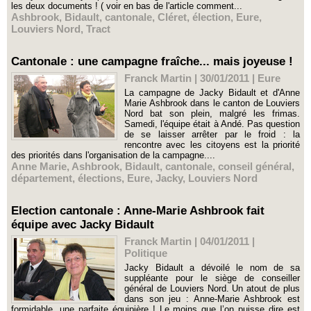
les deux documents ! ( voir en bas de l'article comment...
Ashbrook
,
Bidault
,
cantonale
,
Cléret
,
élection
,
Eure
,
Louviers Nord
,
Tract
Cantonale : une campagne fraîche... mais joyeuse !
Franck Martin | 30/01/2011
|
Eure
La campagne de Jacky Bidault et d'Anne
Marie Ashbrook dans le canton de Louviers
Nord bat son plein, malgré les frimas.
Samedi, l'équipe était à Andé. Pas question
de se laisser arrêter par le froid : la
rencontre avec les citoyens est la priorité
des priorités dans l'organisation de la campagne....
Anne Marie
,
Ashbrook
,
Bidault
,
cantonale
,
conseil général
,
département
,
élections
,
Eure
,
Jacky
,
Louviers Nord
Election cantonale : Anne-Marie Ashbrook fait
équipe avec Jacky Bidault
Franck Martin | 04/01/2011
|
Politique
Jacky Bidault a dévoilé le nom de sa
suppléante pour le siège de conseiller
général de Louviers Nord. Un atout de plus
dans son jeu : Anne-Marie Ashbrook est
formidable, une parfaite équipière ! Le moins que l’on puisse dire est