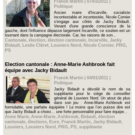
Franck Martin | 07/03/2011
|
Politique
Ancien maire d'Incarville, socialiste
incontestable et incontestée, Nicole Cornier
s'engage aux côtés de Jacky Bidault.
Venant d'une grande conscience de la
gauche, dont l'influence dépasse largement Incarville, ce soutien est un
tournant dans la campagne électorale. Car, les raisons de son...
Cantonale
,
élection
,
élection cantonale
,
Incarville
,
Jacky
Bidault
,
Leslie Cléret
,
Louviers Nord
,
Nicole Cornier
,
PRG
,
PS
Election cantonale : Anne-Marie Ashbrook fait
équipe avec Jacky Bidault
Franck Martin | 04/01/2011
|
Politique
Jacky Bidault a dévoilé le nom de sa
suppléante pour le siège de conseiller
général de Louviers Nord. Un atout de plus
dans son jeu : Anne-Marie Ashbrook est
formidable, une parfaite équipière ! Le moins que l’on puisse dire est
que Jacky Bidault a choisi… une forte personnalité pour faire équipe...
Anne Marie
,
Anne-Marie
,
Ashbrook
,
Bidault
,
élection
cantonale
,
élections
,
Eure
,
Franck Martin
,
Jacky Bidault
,
Louviers
,
Louviers Nord
,
PRG
,
PS
,
suppléante