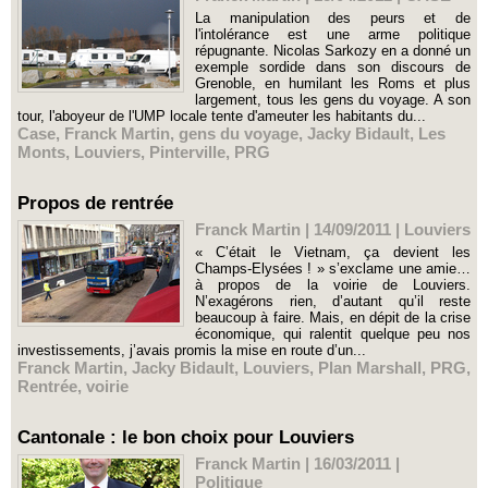
La manipulation des peurs et de
l'intolérance est une arme politique
répugnante. Nicolas Sarkozy en a donné un
exemple sordide dans son discours de
Grenoble, en humilant les Roms et plus
largement, tous les gens du voyage. A son
tour, l'aboyeur de l'UMP locale tente d'ameuter les habitants du...
Case
,
Franck Martin
,
gens du voyage
,
Jacky Bidault
,
Les
Monts
,
Louviers
,
Pinterville
,
PRG
Propos de rentrée
Franck Martin | 14/09/2011
|
Louviers
« C’était le Vietnam, ça devient les
Champs-Elysées ! » s’exclame une amie…
à propos de la voirie de Louviers.
N’exagérons rien, d’autant qu’il reste
beaucoup à faire. Mais, en dépit de la crise
économique, qui ralentit quelque peu nos
investissements, j’avais promis la mise en route d’un...
Franck Martin
,
Jacky Bidault
,
Louviers
,
Plan Marshall
,
PRG
,
Rentrée
,
voirie
Cantonale : le bon choix pour Louviers
Franck Martin | 16/03/2011
|
Politique