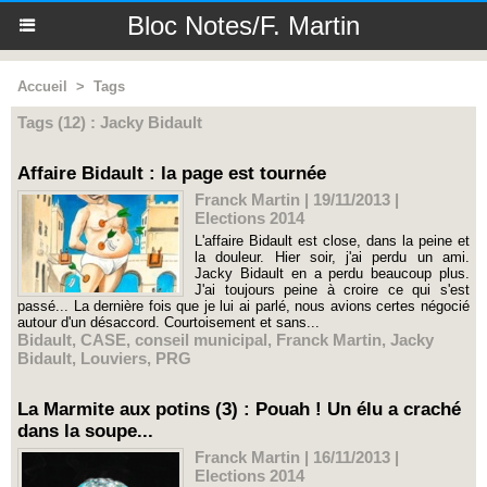
Bloc Notes/F. Martin
Accueil
>
Tags
Tags (12) : Jacky Bidault
Affaire Bidault : la page est tournée
Franck Martin | 19/11/2013
|
Elections 2014
L'affaire Bidault est close, dans la peine et
la douleur. Hier soir, j'ai perdu un ami.
Jacky Bidault en a perdu beaucoup plus.
J'ai toujours peine à croire ce qui s'est
passé... La dernière fois que je lui ai parlé, nous avions certes négocié
autour d'un désaccord. Courtoisement et sans...
Bidault
,
CASE
,
conseil municipal
,
Franck Martin
,
Jacky
Bidault
,
Louviers
,
PRG
La Marmite aux potins (3) : Pouah ! Un élu a craché
dans la soupe...
Franck Martin | 16/11/2013
|
Elections 2014