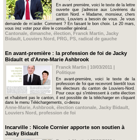
En avant première, voici le texte de la lettre
ouverte que j'adresse aux Lovériens du
canton Nord. « Madame, monsieur, chers
amis, Louviers a besoin de vous. Je vous
demande de m’aider. Comment ? En faisant le bon choix. Le 20 mars,
vous irez voter pour élire le conseiller général...
Cantonale
,
dimanche
,
élection
,
Franck Martin
,
Jacky
Bidault
,
Louviers Nord
,
PRG
,
PS
,
radical de gauche
En avant-première : la profession de foi de Jacky
Bidault et d'Anne-Marie Ashbrook
Franck Martin | 10/03/2011
|
Politique
En avant-première, voici le texte de la
profession de foi que recevront bientôt tous
les électeurs du canton de Louviers-Nord.
Pour ceux qui s'intéressent à cette élection
et n'habitent pas le canton, il est possible de la télécharger en cliquant
dans le menu Téléchargements, ci-dessu
Anne-Marie
,
Ashbrook
,
élection cantonale
,
Jacky Bidault
,
Louviers Nord
,
profession de foi
Incarville : Nicole Cornier apporte son soutien à
Jacky Bidault