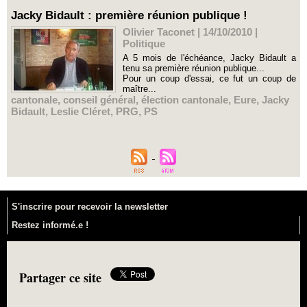
Jacky Bidault : première réunion publique !
Olivier Taconet | 14/10/2010
|
Politique
A 5 mois de l'échéance, Jacky Bidault a
tenu sa première réunion publique...
Pour un coup d'essai, ce fut un coup de
maître...
cantonale
,
conseil général
,
élection cantonale
,
Eure
,
Jacky
Bidault
,
Leslie Cléret
,
PRG
,
PS
S'inscrire pour recevoir la newsletter
Restez informé.e !
Partager ce site