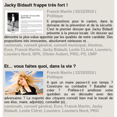
Jacky Bidault frappe très fort !
Franck Martin | 02/12/2010
|
Politique
6 propositions pour le canton, dans le
domaine de la prévention et de la sécurité.
C'est le premier dossier que Jacky Bidault
présente à la presse locale. Un dossier qui
démontre la plus-value apportée par les qualités de notre candidat. Des
propositions très innovantes, absolument sérieuses et...
cantonale
,
conseil général
,
conseil municipal
,
élection
,
Eure
,
Franck Martin
,
Jacky Bidault
,
Leslie CLéret
,
Louviers
,
Louviers Nord
,
NPA
,
Olivier Aubert
,
PRG
,
PS
,
UMP
Et... vous faites quoi, dans la vie ?
Franck Martin | 22/10/2010
|
Politique
A quoi un maire passe-t-il son temps ?
Construire ou combattre ? Batailler ou
créer ? Préfère-t-il améliorer votre
quotidien ou en découdre avec des
adversaires ? La majorité des citoyens connaît bien mal le travail de
ses élus, maire, adjoint(e), conseiller (e)...
cantonale
,
conseil général
,
Eure
,
Franck Martin
,
Jacky
Bidault
,
Leslie Cléret
,
Louviers
,
Louviers Nord
,
PRG