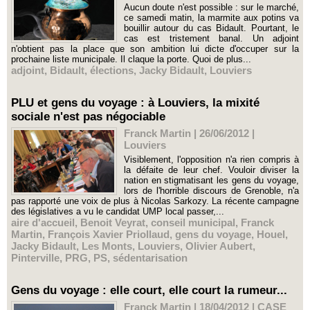
Aucun doute n'est possible : sur le marché,
ce samedi matin, la marmite aux potins va
bouillir autour du cas Bidault. Pourtant, le
cas est tristement banal. Un adjoint
n'obtient pas la place que son ambition lui dicte d'occuper sur la
prochaine liste municipale. Il claque la porte. Quoi de plus...
adjoint
,
Bidault
,
élections
,
Jacky Bidault
,
Louviers
PLU et gens du voyage : à Louviers, la mixité
sociale n'est pas négociable
Franck Martin | 26/06/2012
|
Louviers
Visiblement, l'opposition n'a rien compris à
la défaite de leur chef. Vouloir diviser la
nation en stigmatisant les gens du voyage,
lors de l'horrible discours de Grenoble, n'a
pas rapporté une voix de plus à Nicolas Sarkozy. La récente campagne
des législatives a vu le candidat UMP local passer,...
aire d'accueil
,
Benoit Veyrat
,
conseil municipal
,
Franck
Martin
,
François Xavier Priollaud
,
gens du voyage
,
Houel
,
Jacky Bidault
,
Les Monts
,
Louviers
,
Olivier Aubert
,
Pinterville
,
PRG
,
PS
,
sédentarisation
Gens du voyage : elle court, elle court la rumeur...
Franck Martin | 18/04/2012
|
CASE