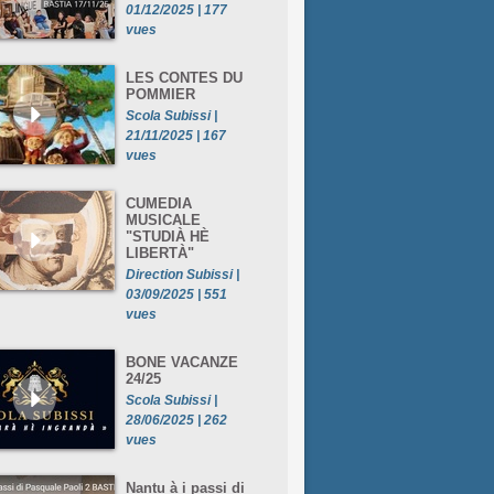
01/12/2025 | 177
vues
LES CONTES DU
POMMIER
Scola Subissi |
21/11/2025 | 167
vues
CUMEDIA
MUSICALE
"STUDIÀ HÈ
LIBERTÀ"
Direction Subissi |
03/09/2025 | 551
vues
BONE VACANZE
24/25
Scola Subissi |
28/06/2025 | 262
vues
Nantu à i passi di