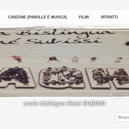
CANZONE (PAROLLE È MUSICA)
FILMI
RITRATTI
scola bislingua René SUBISSI