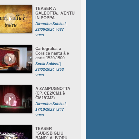
TEASER A
GALEOTTA...VENTU
IN POPPA
Direction Subissi |
22/06/2024 | 687
vues
Cartografia, a
Corsica nantu à e
carte 1520-1900
Scola Subissi |
23/02/2024 | 253
vues
A ZAMPUGNOTTA
(CP, CE2/CM1 è
CM1/CM2)
Direction Subissi |
17/10/2023 | 247
vues
TEASER
"SUBISBIGLIU
BAND" ALB'ORU