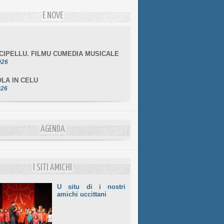
E NOVE
NCIPELLU. FILMU CUMEDIA MUSICALE
026
LA IN CELU
026
MULÌ
026
NZIALE CHÌ GHJÈ
AGENDA
026
LE DI BASTIA
026
I SITI AMICHI
U situ di i nostri
amichi uccittani