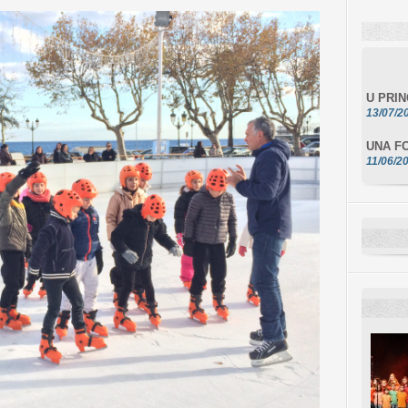
U PRI
13/07/2
UNA FO
11/06/2
DA SCI
10/06/2
L'ESSE
10/06/2
E STEL
10/06/2