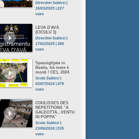
Direction Subissi |
16/03/2025 | 227
vues
LEVA D'AVÀ
(CICULU 3)
Direction Subissi |
17/02/2025 | 380
vues
Spassighjata in
Bastia, trà mare è
monti ! CE1, 2024
Scola Subissi |
02/07/2024 | 479
vues
COULISSES DES
REPETITIONS "A
GALEOTTA...VENTU
IN POPPA"
Scola Subissi |
23/06/2024 | 535
vues