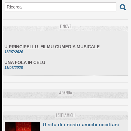
E NOVE
U PRINCIPELLU. FILMU CUMEDIA MUSICALE
13/07/2026
UNA FOLA IN CELU
11/06/2026
DA SCIMULÌ
10/06/2026
L'ESSENZIALE CHÌ GHJÈ
AGENDA
10/06/2026
E STELLE DI BASTIA
10/06/2026
I SITI AMICHI
U situ di i nostri amichi uccittani