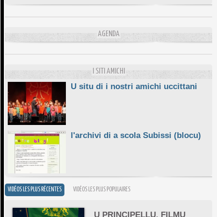
DA SCIMULÌ
10/06/2026
L'ESSENZIALE CHÌ GHJÈ
AGENDA
10/06/2026
E STELLE DI BASTIA
10/06/2026
I SITI AMICHI
U situ di i nostri amichi uccittani
l'archivi di a scola Subissi (blocu)
VIDÉOS LES PLUS RÉCENTES
VIDÉOS LES PLUS POPULAIRES
U PRINCIPELLU. FILMU