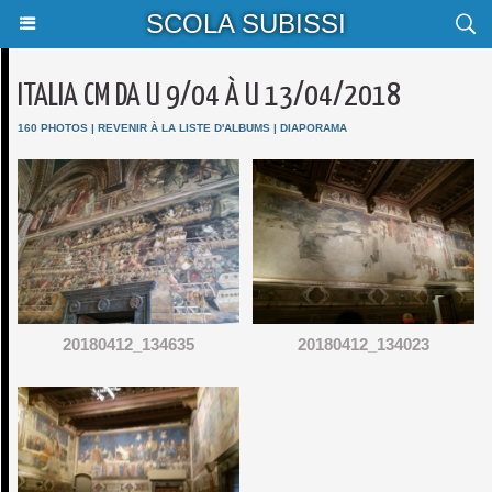
SCOLA SUBISSI
ITALIA CM DA U 9/04 À U 13/04/2018
160 PHOTOS
|
REVENIR À LA LISTE D'ALBUMS
|
DIAPORAMA
20180412_134635
20180412_134023