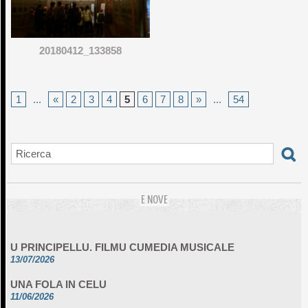
20180412_133858
1
...
«
2
3
4
5
6
7
8
»
...
54
E NOVE
U PRINCIPELLU. FILMU CUMEDIA MUSICALE
13/07/2026
UNA FOLA IN CELU
11/06/2026