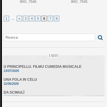
IMG_7546
IMG_7545
1
...
«
3
4
5
6
7
8
E NOVE
U PRINCIPELLU. FILMU CUMEDIA MUSICALE
13/07/2026
UNA FOLA IN CELU
11/06/2026
DA SCIMULÌ
10/06/2026
L'ESSENZIALE CHÌ GHJÈ