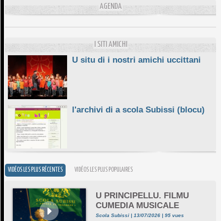
10/06/2026
AGENDA
E STELLE DI BASTIA
10/06/2026
I SITI AMICHI
U situ di i nostri amichi uccittani
l'archivi di a scola Subissi (blocu)
VIDÉOS LES PLUS RÉCENTES
VIDÉOS LES PLUS POPULAIRES
U PRINCIPELLU. FILMU
CUMEDIA MUSICALE
Scola Subissi | 13/07/2026 | 95 vues