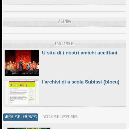
DA SCIMULÌ
10/06/2026
L'ESSENZIALE CHÌ GHJÈ
AGENDA
10/06/2026
E STELLE DI BASTIA
10/06/2026
I SITI AMICHI
U situ di i nostri amichi uccittani
l'archivi di a scola Subissi (blocu)
VIDÉOS LES PLUS RÉCENTES
VIDÉOS LES PLUS POPULAIRES