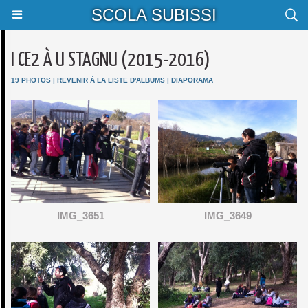
SCOLA SUBISSI
I CE2 À U STAGNU (2015-2016)
19 PHOTOS
|
REVENIR À LA LISTE D'ALBUMS
|
DIAPORAMA
IMG_3651
IMG_3649