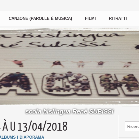
CANZONE (PAROLLE È MUSICA)
FILMI
RITRATTI
scola bislingua René SUBISSI
4 À U 13/04/2018
'ALBUMS
|
DIAPORAMA