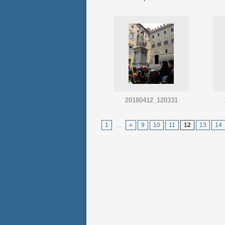
20180412_120331
1
...
«
9
10
11
12
13
14