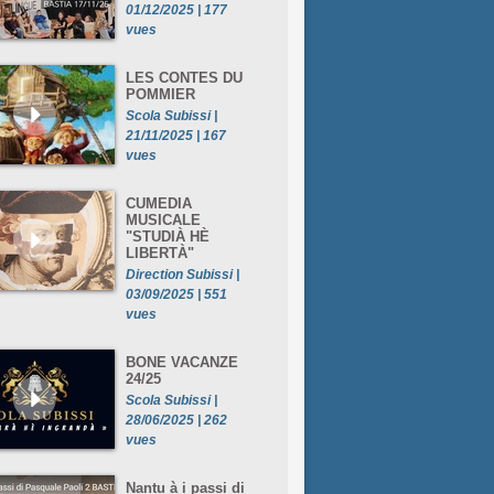
01/12/2025 | 177
vues
LES CONTES DU
POMMIER
Scola Subissi |
21/11/2025 | 167
vues
CUMEDIA
MUSICALE
"STUDIÀ HÈ
LIBERTÀ"
Direction Subissi |
03/09/2025 | 551
vues
BONE VACANZE
24/25
Scola Subissi |
28/06/2025 | 262
vues
Nantu à i passi di