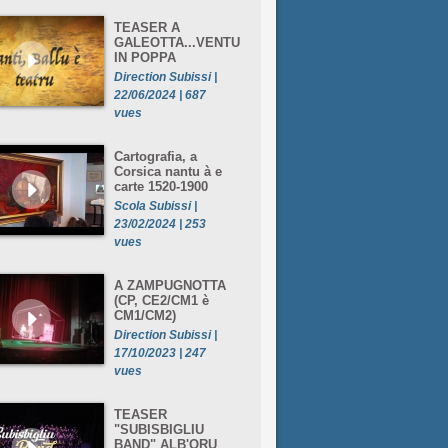
TEASER A
GALEOTTA...VENTU
IN POPPA
Direction Subissi |
22/06/2024 | 687
vues
Cartografia, a
Corsica nantu à e
carte 1520-1900
Scola Subissi |
23/02/2024 | 253
vues
A ZAMPUGNOTTA
(CP, CE2/CM1 è
CM1/CM2)
Direction Subissi |
17/10/2023 | 247
vues
TEASER
"SUBISBIGLIU
BAND" ALB'ORU