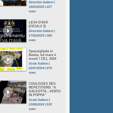
Direction Subissi |
16/03/2025 | 227
vues
LEVA D'AVÀ
(CICULU 3)
Direction Subissi |
17/02/2025 | 380
vues
Spassighjata in
Bastia, trà mare è
monti ! CE1, 2024
Scola Subissi |
02/07/2024 | 479
vues
COULISSES DES
REPETITIONS "A
GALEOTTA...VENTU
IN POPPA"
Scola Subissi |
23/06/2024 | 535
vues