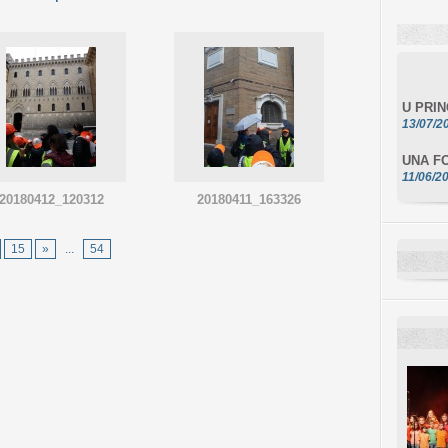
U PRI
13/07/2
UNA FO
11/06/2
DA SCI
20180412_120312
20180411_163326
10/06/2
L'ESSE
15
»
...
54
10/06/2
E STEL
10/06/2