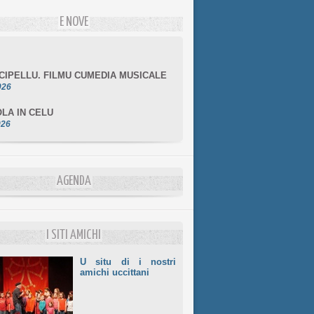
E NOVE
NCIPELLU. FILMU CUMEDIA MUSICALE
026
LA IN CELU
026
MULÌ
026
NZIALE CHÌ GHJÈ
AGENDA
026
LE DI BASTIA
026
I SITI AMICHI
U situ di i nostri
amichi uccittani