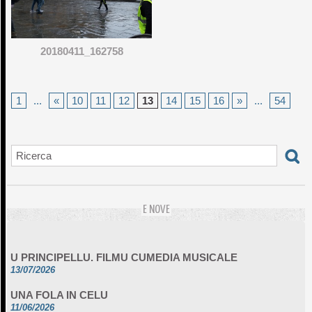
20180411_162758
1
...
«
10
11
12
13
14
15
16
»
...
54
E NOVE
U PRINCIPELLU. FILMU CUMEDIA MUSICALE
13/07/2026
UNA FOLA IN CELU
11/06/2026