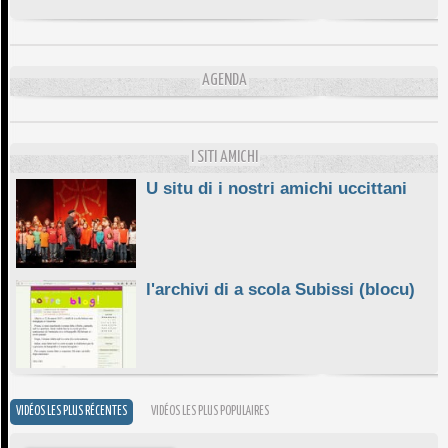
DA SCIMULÌ
10/06/2026
L'ESSENZIALE CHÌ GHJÈ
AGENDA
10/06/2026
E STELLE DI BASTIA
10/06/2026
I SITI AMICHI
U situ di i nostri amichi uccittani
l'archivi di a scola Subissi (blocu)
VIDÉOS LES PLUS RÉCENTES
VIDÉOS LES PLUS POPULAIRES