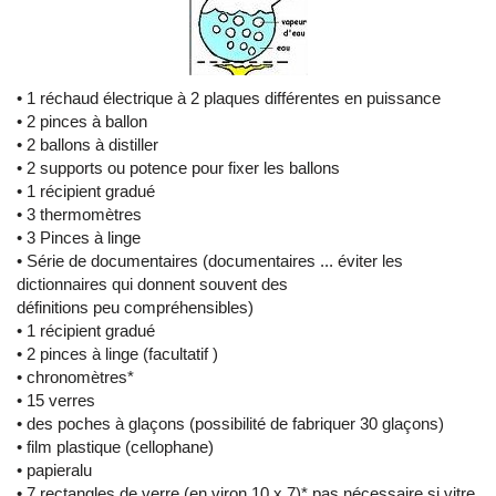
• 1 réchaud électrique à 2 plaques différentes en puissance
• 2 pinces à ballon
• 2 ballons à distiller
• 2 supports ou potence pour fixer les ballons
• 1 récipient gradué
• 3 thermomètres
• 3 Pinces à linge
• Série de documentaires (documentaires ... éviter les
dictionnaires qui donnent souvent des
définitions peu compréhensibles)
• 1 récipient gradué
• 2 pinces à linge (facultatif )
• chronomètres*
• 15 verres
• des poches à glaçons (possibilité de fabriquer 30 glaçons)
• film plastique (cellophane)
• papieralu
• 7 rectangles de verre (en viron 10 x 7)* pas nécessaire si vitre