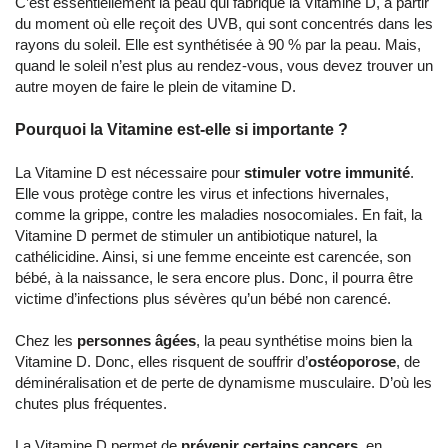
C’est essentiellement la peau qui fabrique la Vitamine D, à partir
du moment où elle reçoit des UVB, qui sont concentrés dans les
rayons du soleil. Elle est synthétisée à 90 % par la peau. Mais,
quand le soleil n’est plus au rendez-vous, vous devez trouver un
autre moyen de faire le plein de vitamine D.
Pourquoi la Vitamine est-elle si importante ?
La Vitamine D est nécessaire pour
stimuler votre immunité
.
Elle vous protège contre les virus et infections hivernales,
comme la grippe, contre les maladies nosocomiales. En fait, la
Vitamine D permet de stimuler un antibiotique naturel, la
cathélicidine. Ainsi, si une femme enceinte est carencée, son
bébé, à la naissance, le sera encore plus. Donc, il pourra être
victime d’infections plus sévères qu’un bébé non carencé.
Chez les
personnes âgées
, la peau synthétise moins bien la
Vitamine D. Donc, elles risquent de souffrir d’
ostéoporose
, de
déminéralisation et de perte de dynamisme musculaire. D’où les
chutes plus fréquentes.
La Vitamine D permet de
prévenir certains cancers
, en