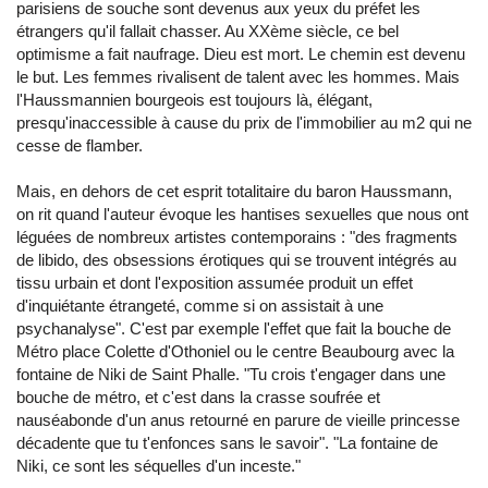
parisiens de souche sont devenus aux yeux du préfet les
étrangers qu'il fallait chasser. Au XXème siècle, ce bel
optimisme a fait naufrage. Dieu est mort. Le chemin est devenu
le but. Les femmes rivalisent de talent avec les hommes. Mais
l'Haussmannien bourgeois est toujours là, élégant,
presqu'inaccessible à cause du prix de l'immobilier au m2 qui ne
cesse de flamber.
Mais, en dehors de cet esprit totalitaire du baron Haussmann,
on rit quand l'auteur évoque les hantises sexuelles que nous ont
léguées de nombreux artistes contemporains : "des fragments
de libido, des obsessions érotiques qui se trouvent intégrés au
tissu urbain et dont l'exposition assumée produit un effet
d'inquiétante étrangeté, comme si on assistait à une
psychanalyse". C'est par exemple l'effet que fait la bouche de
Métro place Colette d'Othoniel ou le centre Beaubourg avec la
fontaine de Niki de Saint Phalle. "Tu crois t'engager dans une
bouche de métro, et c'est dans la crasse soufrée et
nauséabonde d'un anus retourné en parure de vieille princesse
décadente que tu t'enfonces sans le savoir". "La fontaine de
Niki, ce sont les séquelles d'un inceste."