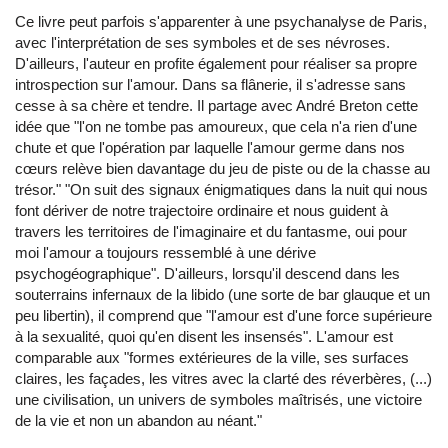
Ce livre peut parfois s'apparenter à une psychanalyse de Paris,
avec l'interprétation de ses symboles et de ses névroses.
D'ailleurs, l'auteur en profite également pour réaliser sa propre
introspection sur l'amour. Dans sa flânerie, il s'adresse sans
cesse à sa chère et tendre. Il partage avec André Breton cette
idée que "l'on ne tombe pas amoureux, que cela n'a rien d'une
chute et que l'opération par laquelle l'amour germe dans nos
cœurs relève bien davantage du jeu de piste ou de la chasse au
trésor." "On suit des signaux énigmatiques dans la nuit qui nous
font dériver de notre trajectoire ordinaire et nous guident à
travers les territoires de l'imaginaire et du fantasme, oui pour
moi l'amour a toujours ressemblé à une dérive
psychogéographique". D'ailleurs, lorsqu'il descend dans les
souterrains infernaux de la libido (une sorte de bar glauque et un
peu libertin), il comprend que "l'amour est d'une force supérieure
à la sexualité, quoi qu'en disent les insensés". L'amour est
comparable aux "formes extérieures de la ville, ses surfaces
claires, les façades, les vitres avec la clarté des réverbères, (...)
une civilisation, un univers de symboles maîtrisés, une victoire
de la vie et non un abandon au néant."