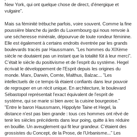
New York, qui ont quelque chose de direct, d'énergique et
vulgaire".
Mais sa féminité trébuche parfois, voire souvent. Comme la fine
poussière blanche du jardin du Luxembourg qui nous renvoie à
une sécheresse minérale, dépourvue de toute rondeur féminine.
Elle est également à certains endroits éventrée par les grands
boulevards tracés par Haussmann. "Les hommes du XIXème
siècle ne doutaient pas un instant que la totalité fût à leur merci".
C'était le siècle du positivisme et de l'esprit du système. Hegel
écrivait le développement de l'Esprit depuis les origines du
monde. Marx, Darwin, Comte, Malthus, Balzac... "Les
intellectuels de ce temps-là étaient confiants dans leur pouvoir
de regrouper en un récit unique. En architecture, le boulevard
Sébastopol représentait l'exact équivalent de l'esprit de
système, qui se marie si bien avec la cuisine bourgeoise."
"Entre le baron Haussmann, Hippolyte Taine et Hegel, la
distance n'est pas bien grande : tous ces hommes ont rêvé de
tenir les siècles précédents dans leur poing, quitte à les réduire
en bouillie. Un aveuglement qui fit leur grandeur. C'étaient des
grossistes du Concept, de la Prose, de l'Urbanisme..." Les